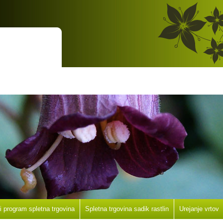
ni program spletna trgovina
Spletna trgovina sadik rastlin
Urejanje vrtov