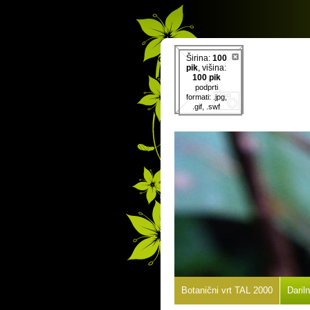
Širina:
100
pik
, višina:
100 pik
podprti
formati: .jpg,
.gif, .swf
Botanični vrt TAL 2000
Daril